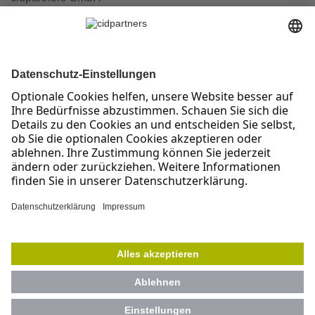
Prinz-Albert-Straße 19
53113 Bonn
tel +49.228.25.90.85-0
E-Mail: info@cidpartners.de
UNSERE LEISTUNGEN
ORGANISATIONSENTWICKLUNG
TEAM-COACHING
CHANGE-UND TRANSFORMATIONSPROZESSE
AGILE STRATEGIEENTWICKLUNG
AGILE COACHING
DIGITALE TRANSFORMATION