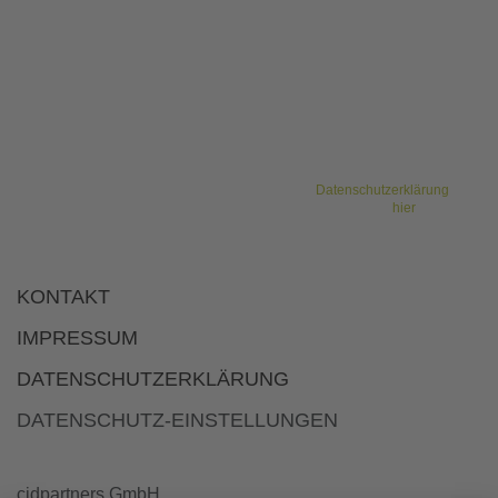
Methoden und konkrete Beispiele, die Ihnen helfen,
Veränderungen souverän zu managen, Strategien
erfolgreich umzusetzen und Ihre Teams zu stärken. Bleiben
Sie am Puls der Zeit mit Themen wie Digitalisierung,
Resilienz und agile Zusammenarbeit.
* Sie haben das Recht, Ihre Einwilligung jederzeit und ohne Angabe von
Gründen gegenüber cidpartners GmbH zu widerrufen. Bitte beachten Sie
unsere weiteren Hinweise zu unserem Newsletter sowie Ihrem
Widerrufsrecht und sonstigen Rechten in unserer
Datenschutzerklärung
. Um
sich vom cidpartners Newsletter abzumelden, klicken Sie bitte
hier
.
KONTAKT
IMPRESSUM
DATENSCHUTZERKLÄRUNG
DATENSCHUTZ-EINSTELLUNGEN
cidpartners GmbH