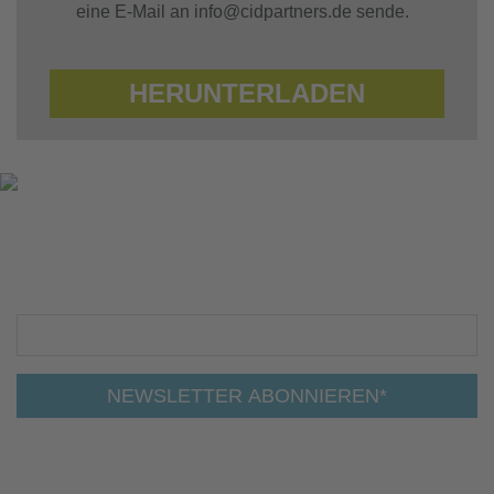
eine E-Mail an info@cidpartners.de sende.
HERUNTERLADEN
AUF DEM
LAUFENDEN.
NEWSLETTER ABONNIEREN*
Insights zu Change, Strategie, Leadership und Teams:
Erhalten Sie regelmäßig fundierte Artikel, erprobte