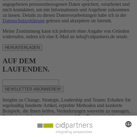
angegebenen personenbezogenen Daten speichert, verarbeitet und
mich kontaktiert, um mir Informationen und Angebote zukommen
zu lassen. Details zu diesen Datenverarbeitungen habe ich in der
Datenschutzerklärung
gelesen und akzeptiere sie hiermit.
Meine Zustimmung kann ich jederzeit ohne Angabe von Gründen
widerrufen, indem ich eine E-Mail an info@cidpartners.de sende.
HERUNTERLADEN
AUF DEM
LAUFENDEN.
NEWSLETTER ABONNIEREN*
Insights zu Change, Strategie, Leadership und Teams: Erhalten Sie
regelmäßig fundierte Artikel, erprobte Methoden und konkrete
Beispiele, die Ihnen helfen, Veränderungen souverän zu managen,
Strategien erfolgreich umzusetzen und Ihre Teams zu stärken.
Bleiben Sie am Puls der Zeit mit Themen wie Digitalisierung,
Resilienz und agile Zusammenarbeit.