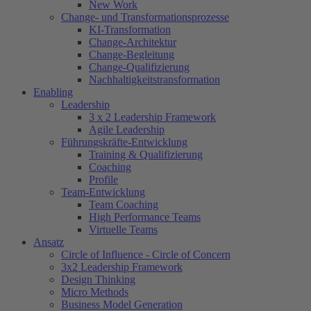
New Work
Change- und Transformationsprozesse
KI-Transformation
Change-Architektur
Change-Begleitung
Change-Qualifizierung
Nachhaltigkeitstransformation
Enabling
Leadership
3 x 2 Leadership Framework
Agile Leadership
Führungskräfte-Entwicklung
Training & Qualifizierung
Coaching
Profile
Team-Entwicklung
Team Coaching
High Performance Teams
Virtuelle Teams
Ansatz
Circle of Influence - Circle of Concern
3x2 Leadership Framework
Design Thinking
Micro Methods
Business Model Generation