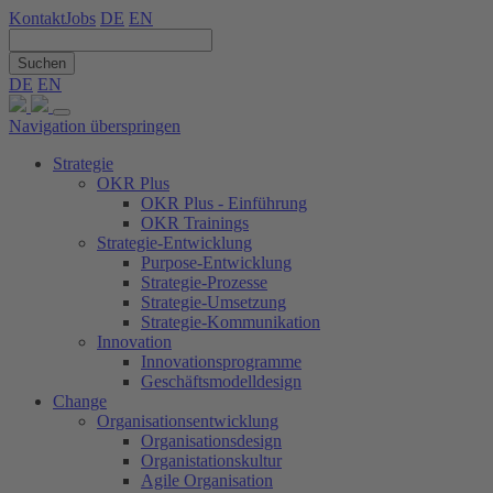
Kontakt
Jobs
DE
EN
Suchen
DE
EN
Navigation überspringen
Strategie
OKR Plus
OKR Plus - Einführung
OKR Trainings
Strategie-Entwicklung
Purpose-Entwicklung
Strategie-Prozesse
Strategie-Umsetzung
Strategie-Kommunikation
Innovation
Innovationsprogramme
Geschäftsmodelldesign
Change
Organisationsentwicklung
Organisationsdesign
Organistationskultur
Agile Organisation