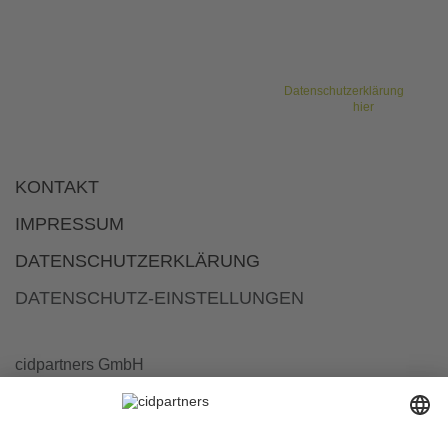
Resilienz und agile Zusammenarbeit.
* Sie haben das Recht, Ihre Einwilligung jederzeit und ohne Angabe von
Gründen gegenüber cidpartners GmbH zu widerrufen. Bitte beachten Sie
unsere weiteren Hinweise zu unserem Newsletter sowie Ihrem
Widerrufsrecht und sonstigen Rechten in unserer
Datenschutzerklärung
. Um
sich vom cidpartners Newsletter abzumelden, klicken Sie bitte
hier
.
KONTAKT
IMPRESSUM
DATENSCHUTZERKLÄRUNG
DATENSCHUTZ-EINSTELLUNGEN
cidpartners GmbH
Prinz-Albert-Straße 19
53113 Bonn