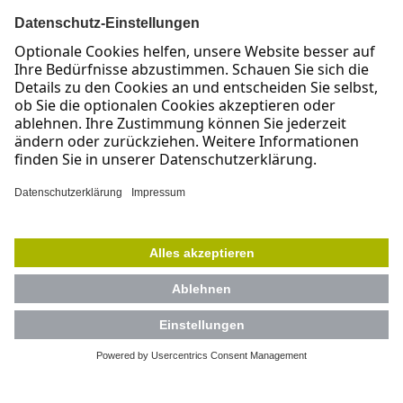
tel +49.228.25.90.85-0
E-Mail: info@cidpartners.de
UNSERE LEISTUNGEN
ORGANISATIONSENTWICKLUNG
TEAM-COACHING
CHANGE-UND TRANSFORMATIONSPROZESSE
AGILE STRATEGIEENTWICKLUNG
AGILE COACHING
DIGITALE TRANSFORMATION