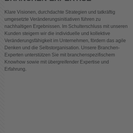
Klare Visionen, durchdachte Strategien und tatkräftig
umgesetzte Veränderungsinitiativen führen zu
nachhaltigen Ergebnissen. Im Schulterschluss mit unseren
Kunden steigern wir die individuelle und kollektive
Veränderungsfähigkeit im Unternehmen, fördern das agile
Denken und die Selbstorganisation. Unsere Branchen-
Experten unterstützen Sie mit branchenspezifischem
Knowhow sowie mit übergreifender Expertise und
Erfahrung.
MEHR ERFAHREN
MEHR ERFAHREN
MEHR ERFAHREN
Medien
MEHR ERFAHREN
HEALTHCARE
MEHR ERFAHREN
NON-PROFIT ORGANISATIONEN
MEHR ERFAHREN