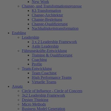
New Work
Change- und Transformationsprozesse
KI-Transformation
Change-Architektur
Change-Begleitung
Change-Qualifizierung
Nachhaltigkeitstransformation
Enabling
Leadership
3 x 2 Leadership Framework
Agile Leadership
Führungskräfte-Entwicklung
Training & Qualifizierung
Coaching
Profile
Team-Entwicklung
Team Coaching
High Performance Teams
Virtuelle Teams
Ansatz
Circle of Influence - Circle of Concern
3x2 Leadership Framework
Design Thinking
Micro Methods
Business Model Generation