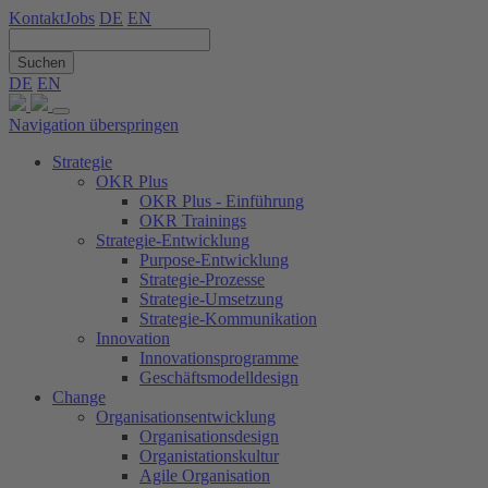
Kontakt
Jobs
DE
EN
Suchen
DE
EN
Navigation überspringen
Strategie
OKR Plus
OKR Plus - Einführung
OKR Trainings
Strategie-Entwicklung
Purpose-Entwicklung
Strategie-Prozesse
Strategie-Umsetzung
Strategie-Kommunikation
Innovation
Innovationsprogramme
Geschäftsmodelldesign
Change
Organisationsentwicklung
Organisationsdesign
Organistationskultur
Agile Organisation