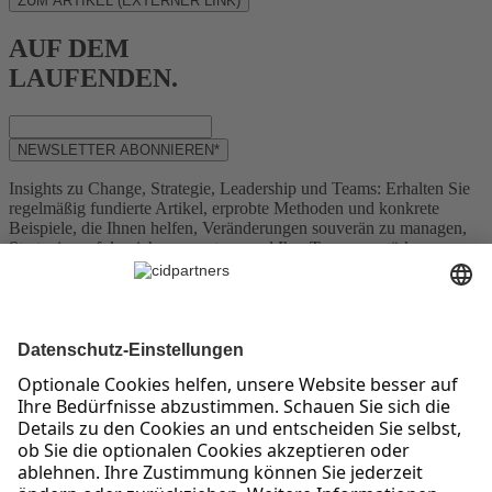
ZUM ARTIKEL (EXTERNER LINK)
AUF DEM
LAUFENDEN.
NEWSLETTER ABONNIEREN*
Insights zu Change, Strategie, Leadership und Teams: Erhalten Sie
regelmäßig fundierte Artikel, erprobte Methoden und konkrete
Beispiele, die Ihnen helfen, Veränderungen souverän zu managen,
Strategien erfolgreich umzusetzen und Ihre Teams zu stärken.
Bleiben Sie am Puls der Zeit mit Themen wie Digitalisierung,
Resilienz und agile Zusammenarbeit.
* Sie haben das Recht, Ihre Einwilligung jederzeit und ohne Angabe
von Gründen gegenüber cidpartners GmbH zu widerrufen. Bitte
beachten Sie unsere weiteren Hinweise zu unserem Newsletter
sowie Ihrem Widerrufsrecht und sonstigen Rechten in unserer
Datenschutzerklärung
. Um sich vom cidpartners Newsletter
abzumelden, klicken Sie bitte
hier
.
KONTAKT
IMPRESSUM
DATENSCHUTZERKLÄRUNG
DATENSCHUTZ-EINSTELLUNGEN